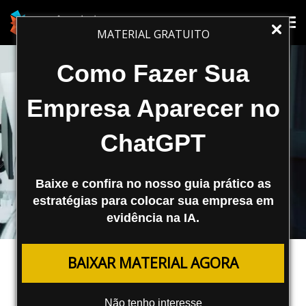
Tog
Tog
MATERIAL GRATUITO
nav
nav
Como Fazer Sua
Empresa Aparecer no
ChatGPT
Baixe e confira no nosso guia prático as
estratégias para colocar sua empresa em
evidência na IA.
MONETIZAÇÃO E AFILIADOS
BAIXAR MATERIAL AGORA
Como Afiliados Podem Utilizar o
Google Ads para Vender Mais
Não tenho interesse