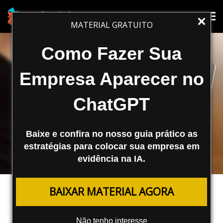
Tog
Tog
MATERIAL GRATUITO
nav
nav
Como Fazer Sua
Empresa Aparecer no
ChatGPT
Baixe e confira no nosso guia prático as
estratégias para colocar sua empresa em
evidência na IA.
MARKETING DIGITAL
BAIXAR MATERIAL AGORA
Cuidados Com o Uso de Imagens
na WEB
Não tenho interesse