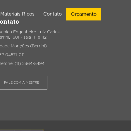
Materiais Ricos
Contato
Orçamento
ontato
venida Engenheiro Luiz Carlos
rrini, 1681 - sala 111 e 112
ação de Sites
Vendas
idade Monções (Berrini)
EP 04571-011
Criação de
Implementação de CRM de
WordPress
Vendas
lefone: (11) 2364-5494
ção de Landing
Automações de WhatsApp
Pages
FALE COM A MESTRE
Chatbots para WhatsApp
Criação de
Infográficos