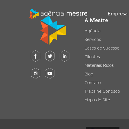
Empresa
A Mestre
Agência
Serviços
Marketing
SEO
Digital
Cases de Sucesso
Consultoria de
Clientes
Inbound
SEO
Marketing
Materiais Ricos
Auditoria de
Blog
Gestão de RD
SEO
T
Contato
Station
Migração de
Trabalhe Conosco
Marketing de
SEO
Mapa do Site
Conteúdo
Email Marketing
Criação de