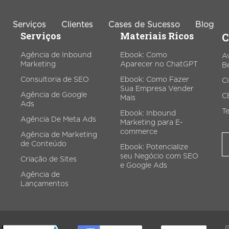
Serviços
Clientes
Cases de Sucesso
Blog
Serviços
Materiais Ricos
C
Agência de Inbound
Ebook: Como
A
Marketing
Aparecer no ChatGPT
Be
Tráfego Pago
Business Intelligence
Cri
Consultoria de SEO
Ebook: Como Fazer
C
Sua Empresa Vender
Agência de Google
C
Google Ads
Google Analytics
Mais
Ads
Te
Ebook: Inbound
Meta Ads
Google Tag Manager
Agência De Meta Ads
Marketing para E-
Cria
commerce
Agência de Marketing
ráfego Pago para E-
Monitoramento de E-
de Conteúdo
Ebook: Potencialize
Commerce
Commerce
seu Negócio com SEO
Criação de Sites
e Google Ads
Otimização de Conversão
Agência de
(CRO)
Lançamentos