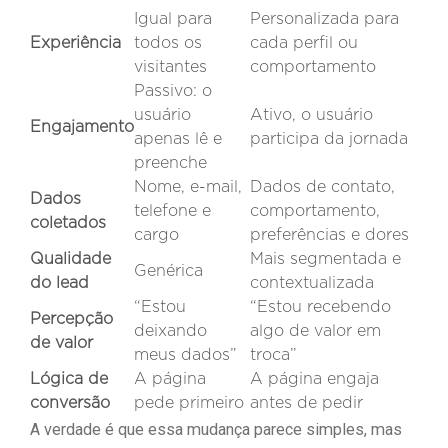
Igual para
Personalizada para
Experiência
todos os
cada perfil ou
visitantes
comportamento
Passivo: o
usuário
Ativo, o usuário
Engajamento
apenas lê e
participa da jornada
preenche
Nome, e-mail,
Dados de contato,
Dados
telefone e
comportamento,
coletados
cargo
preferências e dores
Qualidade
Mais segmentada e
Genérica
do lead
contextualizada
“Estou
“Estou recebendo
Percepção
deixando
algo de valor em
de valor
meus dados”
troca”
Lógica de
A página
A página engaja
conversão
pede primeiro
antes de pedir
A verdade é que essa mudança parece simples, mas