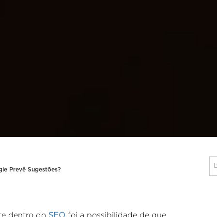
le Prevê Sugestões?
te dentro do
SEO
foi a possibilidade de que