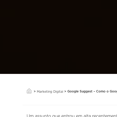
>
>
Google Suggest – Como o Goog
Marketing Digital
Um assunto que entrou em alta recentemen