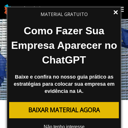
Tog
Tog
MATERIAL GRATUITO
nav
nav
Como Fazer Sua
Empresa Aparecer no
ChatGPT
Baixe e confira no nosso guia prático as
estratégias para colocar sua empresa em
evidência na IA.
MARKETING DIGITAL
BAIXAR MATERIAL AGORA
ChatGPT Bloqueado na Itália e
Limitações na União Europeia
Não tenho interesse