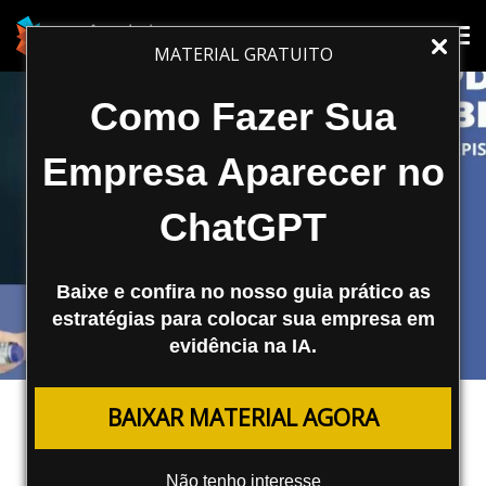
Tog
Tog
MATERIAL GRATUITO
nav
nav
Como Fazer Sua
Empresa Aparecer no
ChatGPT
Baixe e confira no nosso guia prático as
estratégias para colocar sua empresa em
evidência na IA.
MARKETING DE CONTEÚDO
BAIXAR MATERIAL AGORA
O que é o Update BERT?
Não tenho interesse