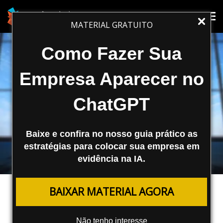
Tog
Tog
MATERIAL GRATUITO
nav
nav
Como Fazer Sua
Empresa Aparecer no
ChatGPT
Baixe e confira no nosso guia prático as
estratégias para colocar sua empresa em
evidência na IA.
EMPREENDEDORISMO
BAIXAR MATERIAL AGORA
Canais e Formas de
Relacionamento com Clientes
Não tenho interesse