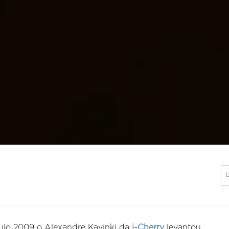
ulo 2009 o Alexandre Kavinki da
i-Cherry
levantou