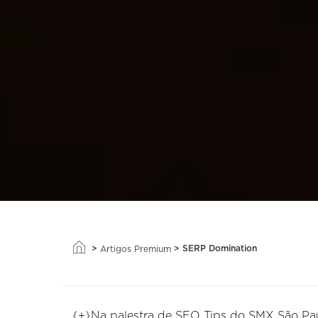
>
>
SERP Domination
Artigos Premium
{+}Na palestra de SEO Tips do SMX São Pa