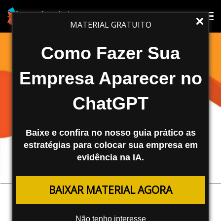
Tog
Tog
MATERIAL GRATUITO
nav
nav
Como Fazer Sua
Empresa Aparecer no
ChatGPT
Baixe e confira no nosso guia prático as
estratégias para colocar sua empresa em
evidência na IA.
ARTIGOS PREMIUM
BAIXAR MATERIAL AGORA
Criar Listas de Remarketing no
Google Analytics
Não tenho interesse