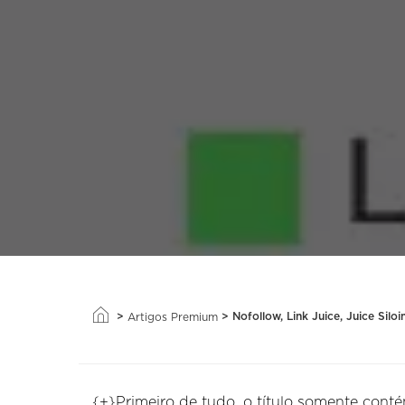
>
>
Nofollow, Link Juice, Juice Si
Artigos Premium
{+}Primeiro de tudo, o título somente cont