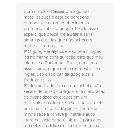
Bom dia caro Cassiano, li algumas
matérias suas e esta de parabens,
demonstar ter um conhecimento
profundo sobre o google. Sendo assim
espero que possa me ajudar a sanar
algumas duvidas que não achei em
matérias como a sua.
1º O google analytics ele só te em inglês,
pq no minha configuração esta que meu
idioma é o Portugues Brasil, e mesmo
assim sempre que entro ele mostrar em
inglês, uso o toolbar da google para
traduzir..rs.. ??
2º Mesmo traduzido eu não achei e não
sei aonde posso configuarar a onitoração
de quantidade de cliques em um
determinado cliente, ou sej, eue trato ele
em meu site com IdAgentes (nome da
minha tabela)(chave primária e auto
incremet pelo banco)..ok..rs..E para cada
um deles eu deixo eles postarem fotos