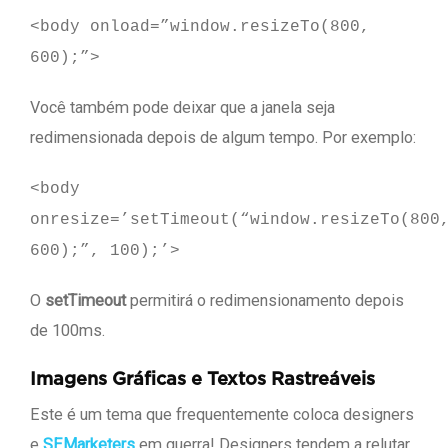
<body onload=”window.resizeTo
(
800
,
600
)
;”>
Você também pode deixar que a janela seja
redimensionada depois de algum tempo. Por exemplo:
<body
onresize=’setTimeout
(
“window.resizeTo
(
800
600
)
;”,
100
)
;’>
O
setTimeout
permitirá o redimensionamento depois
de 100ms.
Imagens Gráficas e Textos Rastreáveis
Este é um tema que frequentemente coloca designers
e
SEMarketers
em guerra! Designers tendem a relutar