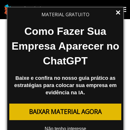
SEO
Tog
Tog
MATERIAL GRATUITO
nav
nav
SEO com JavaScript e Flash como
Como Fazer Sua
Usar Corretamente – Final
Empresa Aparecer no
Olá, Hoje continuo com o post sobre SEO
ChatGPT
com JavaScript e Flash como Usar
Corretamente. Menus DHTML Como são
baseados em JavaScript, menus suspensos
Baixe e confira no nosso guia prático as
DHTML...
estratégias para colocar sua empresa em
evidência na IA.
Agência Mestre
29/05/2008
BAIXAR MATERIAL AGORA
Olá,
Não tenho interesse
Hoje continuo com o post sobre
SEO com JavaScript e