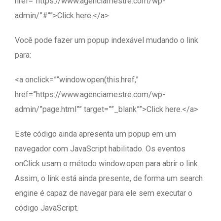
href=”https://www.agenciamestre.com/wp-
admin/”#“”>Click here.</a>
Você pode fazer um popup indexável mudando o link
para:
<a onclick=””window.open(this.href,”
href=”https://www.agenciamestre.com/wp-
admin/”page.html”” target=””_blank””>Click here.</a>
Este código ainda apresenta um popup em um
navegador com JavaScript habilitado. Os eventos
onClick usam o método window.open para abrir o link.
Assim, o link está ainda presente, de forma um search
engine é capaz de navegar para ele sem executar o
código JavaScript.