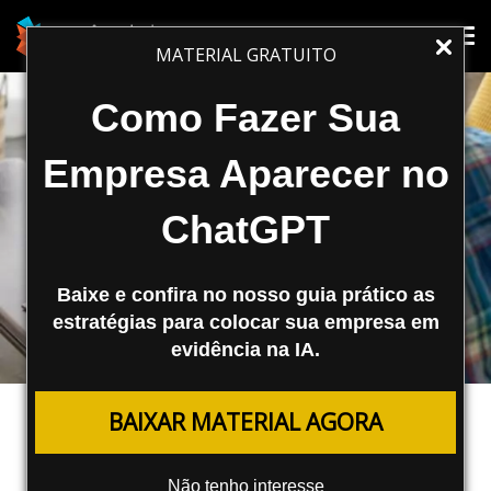
Tog
Tog
MATERIAL GRATUITO
nav
nav
Como Fazer Sua
Empresa Aparecer no
ChatGPT
Baixe e confira no nosso guia prático as
estratégias para colocar sua empresa em
evidência na IA.
REDES SOCIAIS
BAIXAR MATERIAL AGORA
Novos Recursos do LinkedIn Estão
Disponíveis
Não tenho interesse