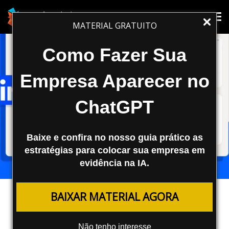
Tog
Tog
MATERIAL GRATUITO
nav
nav
Como Fazer Sua
Empresa Aparecer no
ChatGPT
Baixe e confira no nosso guia prático as
estratégias para colocar sua empresa em
evidência na IA.
REDES SOCIAIS
BAIXAR MATERIAL AGORA
Conheça a nova maneira de
direcionar o tráfego externo no
Não tenho interesse