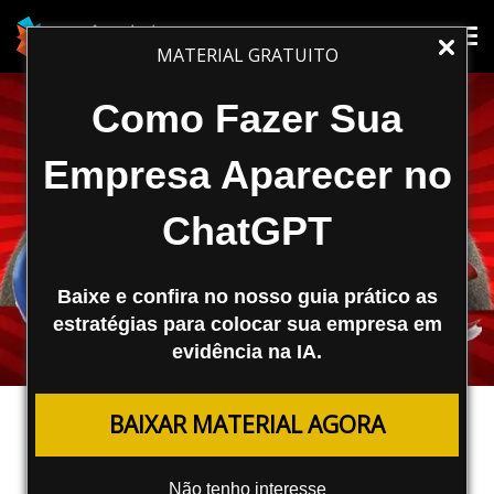
Tog
Tog
MATERIAL GRATUITO
nav
nav
Como Fazer Sua
Empresa Aparecer no
ChatGPT
Baixe e confira no nosso guia prático as
estratégias para colocar sua empresa em
evidência na IA.
MESTRECAST
BAIXAR MATERIAL AGORA
Como Escrever para a Web?
Não tenho interesse