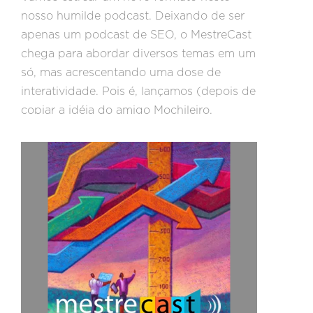
nosso humilde podcast. Deixando de ser
apenas um podcast de SEO, o MestreCast
chega para abordar diversos temas em um
só, mas acrescentando uma dose de
interatividade. Pois é, lançamos (depois de
copiar a idéia do amigo Mochileiro,
Ubiratan Cunha) o “Pergunte aos Mestres”,
uma edição que será voltada
exclusivamente ao ouvinte. Através do
sistema do Google Moderator, vamos
selecionar as principais dúvidas de quem
nos acompanha e responder na gravação.
Confira a primeira edição!