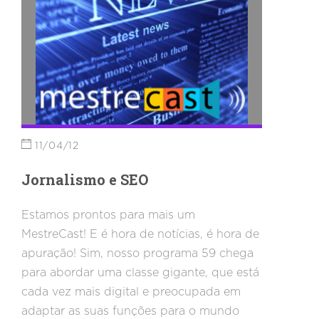
funciona? Para isso fizemos um
MestreCast com o Fábio Ricotta, Ique
Muniz e Frank Marcel, além de um
convidado especial e inédito: Cassiano
Travareli faz sua estréia em nossa bancada
virtual. Confira!
11/04/12
Jornalismo e SEO
Estamos prontos para mais um
MestreCast! E é hora de notícias, é hora de
apuração! Sim, nosso programa 59 chega
para abordar uma classe gigante, que está
cada vez mais digital e preocupada em
adaptar as suas funções para o mundo