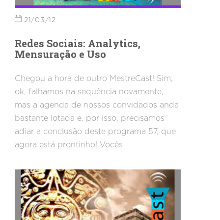
21/03/12
Redes Sociais: Analytics,
Mensuração e Uso
Chegou a hora de outro MestreCast! Sim,
ok, falhamos na sequência novamente,
mas a agenda de nossos convidados anda
bastante lotada e, por isso, precisamos
adiar a conclusão deste programa 57, que
agora está prontinho! Vocês
acompanharam a notícia do Google
Analytics, que fez atualizações na sua
interface, focando em relatórios de social
media. Agora é hora de entender um
pouco mais sobre a novidade com o nosso