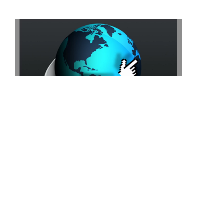
do Desafio vem do interior de São Paulo e
pasmem: tem apenas 14 anos. Conheçam
um pouco mais de Victor Gamarra, que
desde o começo esteve no topo e levou a
competição com bastante propriedade.
Saiba como ele se portou no Desafio, as
táticas usadas e muito mais!
16/02/12
O Mercado de SEO no Brasil
Depois de uma semana de pausa, pois