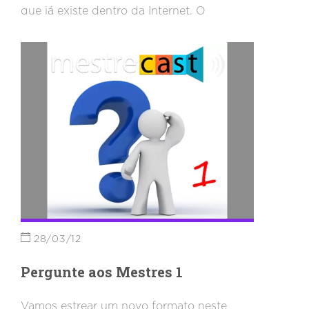
que já existe dentro da Internet. O
Jornalismo ganha espaço no MestreCast e
a edição 59 vai abordar a mistura da
profissão com o SEO, Search e até mesmo
um pouco de Social. Para fazer este
programa especial, convidamos duas
pessoas experientes no assunto: Klaus
Junginger, o ComputerKlaus, e Guilherme
Conter!
28/03/12
Pergunte aos Mestres 1
Vamos estrear um novo formato neste