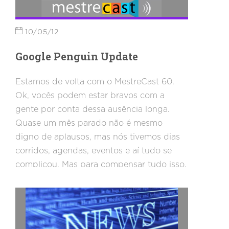
10/05/12
Google Penguin Update
Estamos de volta com o MestreCast 60.
Ok, vocês podem estar bravos com a
gente por conta dessa ausência longa.
Quase um mês parado não é mesmo
digno de aplausos, mas nós tivemos dias
corridos, agendas, eventos e aí tudo se
complicou. Mas para compensar tudo isso,
voltamos com um tema bem quente: o
Google Penguin Update. E aí? Como você
viu essa nova atualização do algorítimo?
Foi afetado? Não sabe ainda como