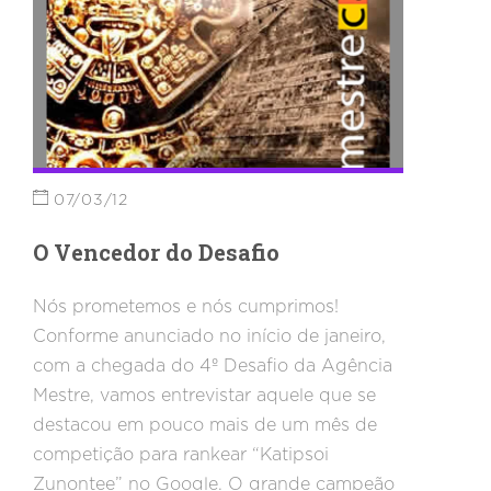
time de elite formado por Fábio Ricotta,
Frank Marcel e Domicio Neto. Aproveite
também as dicas de Social passadas no
programa!
07/03/12
O Vencedor do Desafio
Nós prometemos e nós cumprimos!
Conforme anunciado no início de janeiro,
com a chegada do 4º Desafio da Agência
Mestre, vamos entrevistar aquele que se
destacou em pouco mais de um mês de
competição para rankear “Katipsoi
Zunontee” no Google. O grande campeão