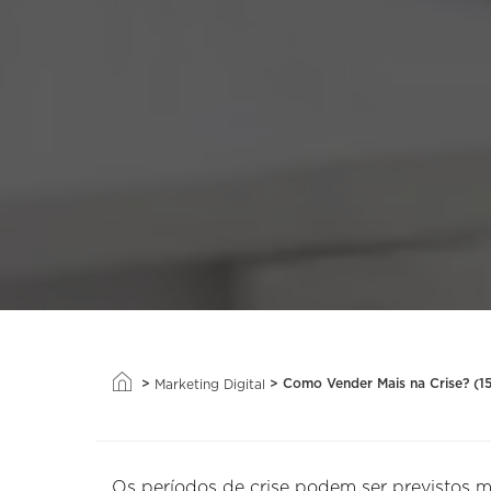
>
>
Como Vender Mais na Crise? (15
Marketing Digital
Os períodos de crise podem ser previstos m