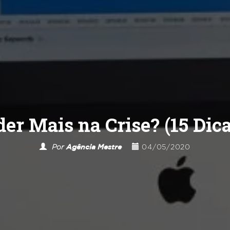
r Mais na Crise? (15 Dica
Por
Agência Mestre
04/05/2020