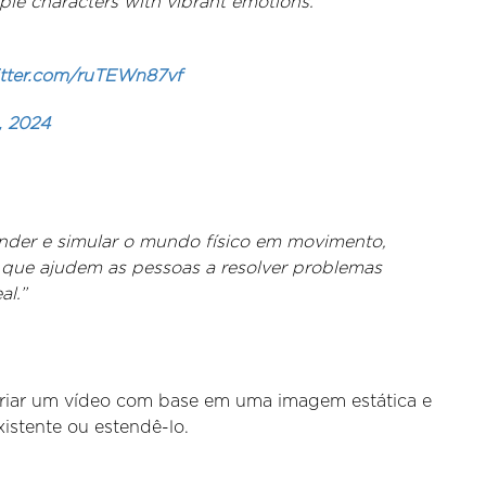
le characters with vibrant emotions.
itter.com/ruTEWn87vf
, 2024
der e simular o mundo físico em movimento,
 que ajudem as pessoas a resolver problemas
al.”
riar um vídeo com base em uma imagem estática e
istente ou estendê-lo.