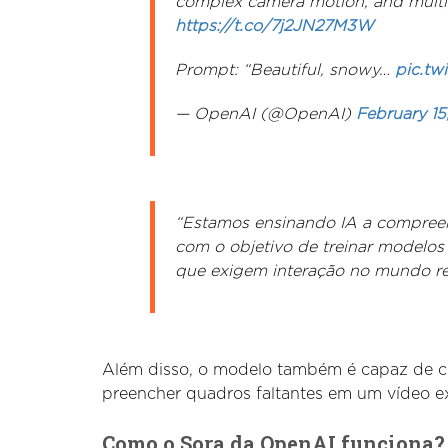
complex camera motion, and multip
https://t.co/7j2JN27M3W
Prompt: “Beautiful, snowy…
pic.tw
— OpenAI (@OpenAI)
February 15
“Estamos ensinando IA a compreen
com o objetivo de treinar modelos
que exigem interação no mundo re
Além disso, o modelo também é capaz de c
preencher quadros faltantes em um vídeo ex
Como o Sora da OpenAI funciona?