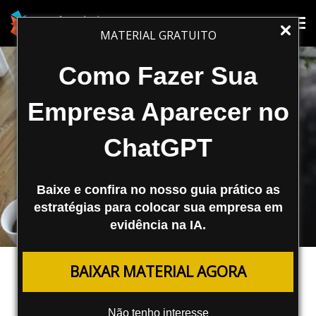
Tog
Tog
MATERIAL GRATUITO
nav
nav
Como Fazer Sua
Empresa Aparecer no
ChatGPT
Baixe e confira no nosso guia prático as
estratégias para colocar sua empresa em
evidência na IA.
FERRAMENTAS
BAIXAR MATERIAL AGORA
Relatório de Desempenho das
Ferramentas para Webmasters do
Não tenho interesse