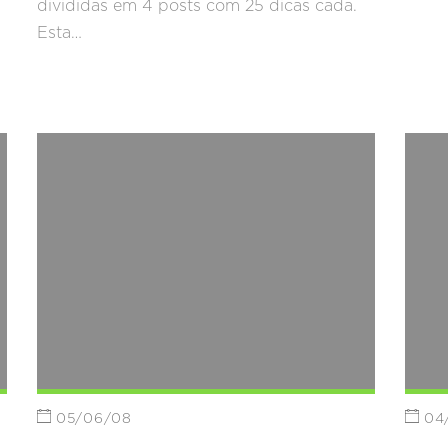
divididas em 4 posts com 25 dicas cada.
Esta…
05/06/08
04