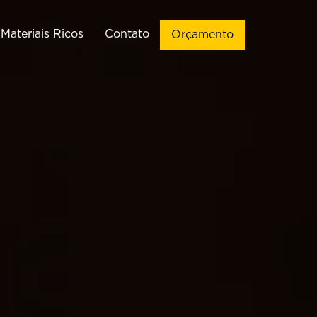
Materiais Ricos
Contato
Orçamento
ação de Sites
Vendas
Criação de
Implementação de CRM de
WordPress
Vendas
ção de Landing
Automações de WhatsApp
Pages
Chatbots para WhatsApp
Criação de
Infográficos