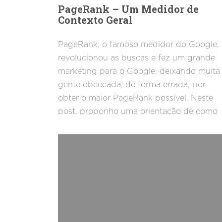
PageRank – Um Medidor de
Contexto Geral
PageRank, o famoso medidor do Google,
revolucionou as buscas e fez um grande
marketing para o Google, deixando muita
gente obcecada, de forma errada, por
obter o maior PageRank possível. Neste
post, proponho uma orientação de como
avaliar o PageRank de forma correta e
trabalhar com o PageRank a seu favor –
Um medidor de contexto geral que não é 
última bolacha do pacote.