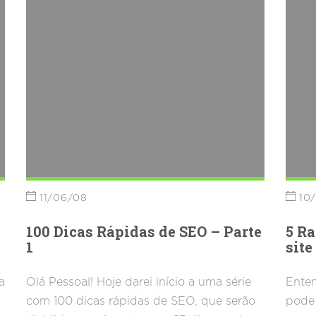
11/06/08
10
100 Dicas Rápidas de SEO – Parte
5 Ra
1
site
a
Olá Pessoal! Hoje darei início a uma série
Enten
com 100 dicas rápidas de SEO, que serão
pode 