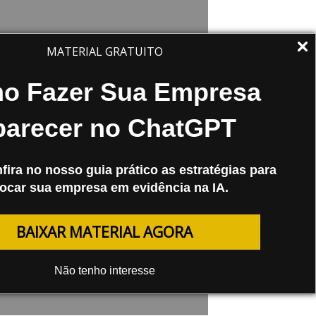
MATERIAL GRATUITO
/05/08
o Fazer Sua Empresa
 com JavaScript e Flash
parecer no ChatGPT
o Usar Corretamente – Final
Hoje continuo com o post sobre SEO
fira no nosso guia prático as estratégias para
avaScript e Flash como Usar
ocar sua empresa em evidência na IA.
etamente. Menus DHTML Como são
ados em JavaScript, menus
BAIXAR MATERIAL AGORA
ensos DHTML…
Não tenho interesse