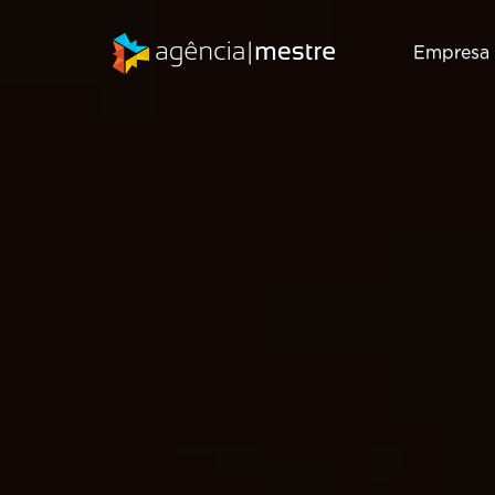
Empresa
Marketing
SEO
Digital
Consultoria de
Inbound
SEO
Marketing
Auditoria de
Gestão de RD
SEO
T
Station
Migração de
Marketing de
SEO
Conteúdo
Email Marketing
Criação de