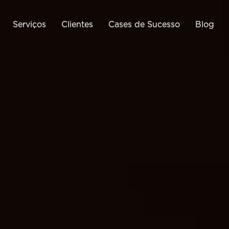
Serviços
Clientes
Cases de Sucesso
Blog
Tráfego Pago
Business Intelligence
Cri
Google Ads
Google Analytics
Meta Ads
Google Tag Manager
Cria
ráfego Pago para E-
Monitoramento de E-
Commerce
Commerce
Otimização de Conversão
(CRO)