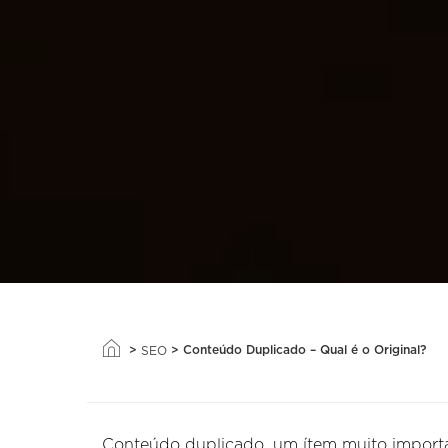
>
>
Conteúdo Duplicado – Qual é o Original?
SEO
Conteúdo duplicado, um ítem muito import