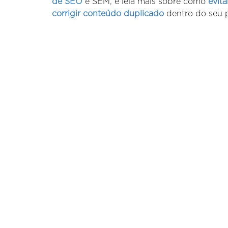
de SEO
e SEM, e leia mais sobre como
evit
corrigir conteúdo duplicado
dentro do seu p