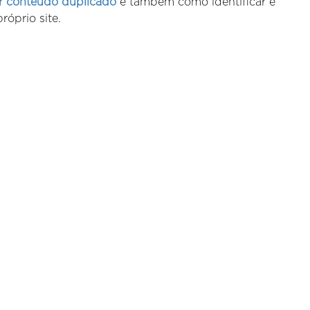
ar conteúdo duplicado
e também como identificar e
róprio site.