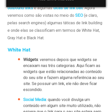
fazer ao se
otimizar um site
. Vimos aqui o
papel dos
outbound links
e algumas
dicas de link bait
. Agora
veremos como são vistas no meio do
SEO
(e claro,
pelas search engines) algumas táticas de link building
e onde elas se classificam em termos de White Hat,
Gray Hat e Black Hat.
White Hat
Widgets
: veremos depois que widgets se
encaixam nas três categorias. Aqui ficam as
widgets que estão relacionadas ao conteúdo
do seu site e fazem alguma referência ao seu
site. Se possuir um link, ele não deve ficar
escondido.
Social Media
: quando você divulga um
conteúdo em algum site muito utilizado, não
espere que o link para o seu site esteja sem