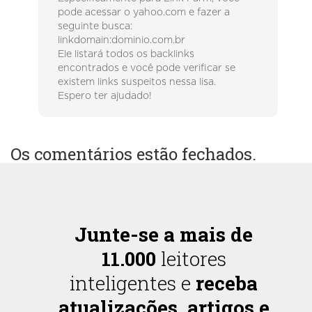
pode acessar o yahoo.com e fazer a
seguinte busca:
linkdomain:dominio.com.br
Ele listará todos os backlinks
encontrados e você pode verificar se
existem links suspeitos nessa lisa.
Espero ter ajudado!
Os comentários estão fechados.
Junte-se a mais de
11.000
leitores
inteligentes e
receba
atualizações, artigos e