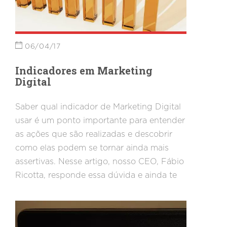
06/04/17
Indicadores em Marketing
Digital
Saber qual indicador de Marketing Digital
usar é um ponto importante para entender
as ações que são realizadas e descobrir
como elas podem se tornar ainda mais
assertivas. Nesse artigo, nosso CEO, Fábio
Ricotta, responde essa dúvida e ainda te
ajuda a descobrir qual é o melhor
indicador para você.