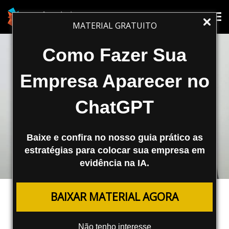
Tog
Tog
MATERIAL GRATUITO
nav
nav
Como Fazer Sua
Empresa Aparecer no
ChatGPT
Baixe e confira no nosso guia prático as
estratégias para colocar sua empresa em
evidência na IA.
MARKETING DIGITAL
BAIXAR MATERIAL AGORA
Entrevista: Rand Fishkin fala sobre
seu novo livro, Lost and Founder
Não tenho interesse