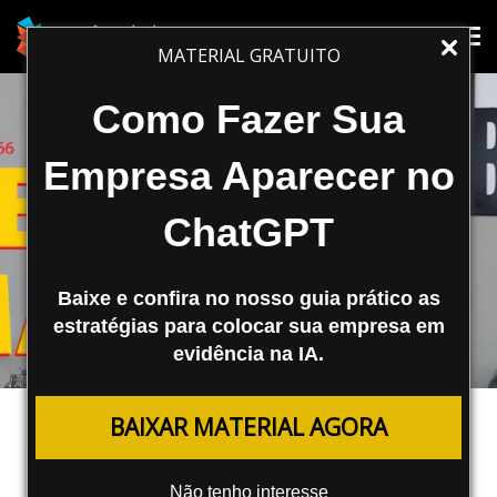
Tog
Tog
MATERIAL GRATUITO
nav
nav
Como Fazer Sua
Empresa Aparecer no
ChatGPT
Baixe e confira no nosso guia prático as
estratégias para colocar sua empresa em
evidência na IA.
MARKETING DIGITAL
BAIXAR MATERIAL AGORA
Como Vender 400% a Mais em Seu
Negócio com Inbound Marketing
Não tenho interesse