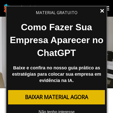
Tog
Tog
MATERIAL GRATUITO
nav
nav
Como Fazer Sua
Empresa Aparecer no
ChatGPT
Baixe e confira no nosso guia prático as
estratégias para colocar sua empresa em
evidência na IA.
MARKETING DE CONTEÚDO
BAIXAR MATERIAL AGORA
As Preferências de Conteúdo dos
Compradores B2B
Não tenho interesse