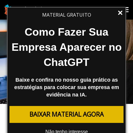
Tog
Tog
MATERIAL GRATUITO
nav
nav
Como Fazer Sua
Empresa Aparecer no
ChatGPT
Baixe e confira no nosso guia prático as
estratégias para colocar sua empresa em
evidência na IA.
FERRAMENTAS
BAIXAR MATERIAL AGORA
PlayHT2.0: O Novo Modelo de IA de
Voz Generativa
Não tenho interesse