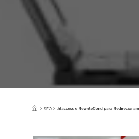
>
>
.htaccess e RewriteCond para Redireciona
SEO