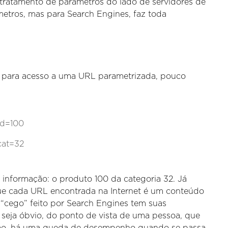
 tratamento de parâmetros do lado de servidores de
etros, mas para Search Engines, faz toda
 para acesso a uma URL parametrizada, pouco
d=100
at=32
 informação: o produto 100 da categoria 32. Já
ue cada URL encontrada na Internet é um conteúdo
 “cego” feito por Search Engines tem suas
eja óbvio, do ponto de vista de uma pessoa, que
ção, há uma queda de desempenho quando se passa