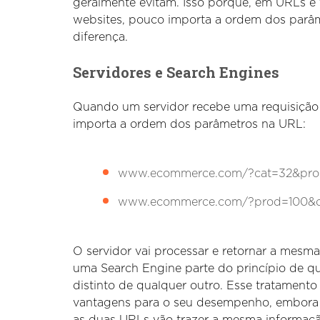
geralmente evitam. Isso porque, em URLs e
websites, pouco importa a ordem dos parâm
diferença.
Servidores e Search Engines
Quando um servidor recebe uma requisição
importa a ordem dos parâmetros na URL:
www.ecommerce.com/?cat=32&pro
www.ecommerce.com/?prod=100&c
O servidor vai processar e retornar a mesma
uma Search Engine parte do princípio de q
distinto de qualquer outro. Esse tratamento
vantagens para o seu desempenho, embora s
as duas URLs vão trazer a mesma informa