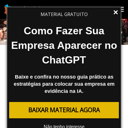
Tog
Tog
MATERIAL GRATUITO
nav
nav
Como Fazer Sua
Empresa Aparecer no
ChatGPT
Baixe e confira no nosso guia prático as
estratégias para colocar sua empresa em
evidência na IA.
MARKETING DIGITAL
BAIXAR MATERIAL AGORA
Guia para Fazer um Evento de SEO
Não tenho interesse