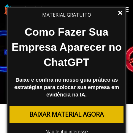
Tog
Tog
MATERIAL GRATUITO
nav
nav
Como Fazer Sua
Empresa Aparecer no
ChatGPT
Baixe e confira no nosso guia prático as
estratégias para colocar sua empresa em
evidência na IA.
MARKETING DIGITAL
BAIXAR MATERIAL AGORA
A publicidade segundo o Google –
Seminários Info
Não tenho interesse