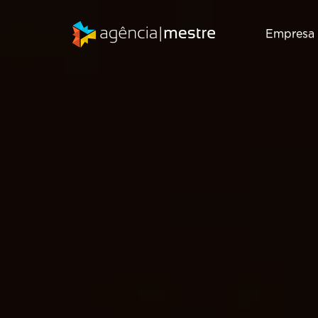
Empresa
Marketing
SEO
Digital
Consultoria de
Inbound
SEO
Marketing
Auditoria de
Gestão de RD
SEO
T
Station
Migração de
Marketing de
SEO
Conteúdo
Email Marketing
Criação de