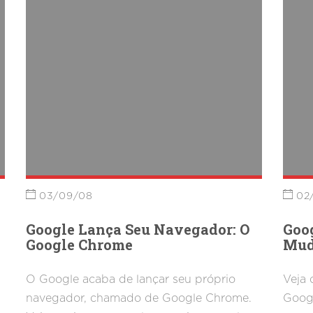
03/09/08
02
Google Lança Seu Navegador: O
Goog
Google Chrome
Mud
O Google acaba de lançar seu próprio
Veja 
navegador, chamado de Google Chrome.
Goog