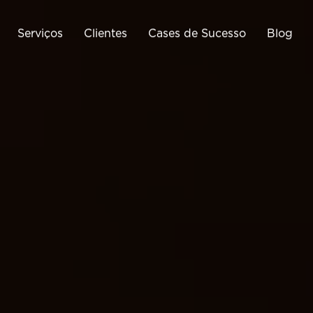
Serviços
Clientes
Cases de Sucesso
Blog
Tráfego Pago
Business Intelligence
Cri
Google Ads
Google Analytics
Meta Ads
Google Tag Manager
Cria
ráfego Pago para E-
Monitoramento de E-
Commerce
Commerce
Otimização de Conversão
(CRO)