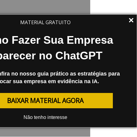
MATERIAL GRATUITO
07/08
o Fazer Sua Empresa
ultado da Promoção SMX São
parecer no ChatGPT
lo
ra o resultado da promoção SMX São
fira no nosso guia prático as estratégias para
, que levará 1 participante ao SMX
ocar sua empresa em evidência na IA.
l de graça!
BAIXAR MATERIAL AGORA
Não tenho interesse