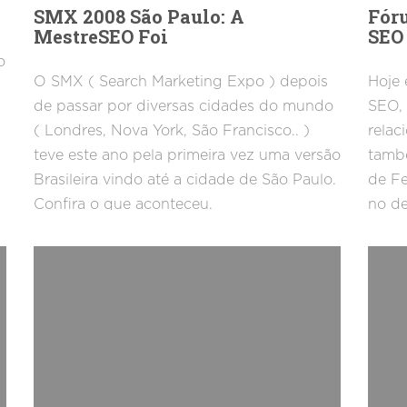
SMX 2008 São Paulo: A
Fór
MestreSEO Foi
SEO
o
O SMX ( Search Marketing Expo ) depois
Hoje
de passar por diversas cidades do mundo
SEO, 
( Londres, Nova York, São Francisco.. )
relac
teve este ano pela primeira vez uma versão
tamb
Brasileira vindo até a cidade de São Paulo.
de Fe
Confira o que aconteceu.
no de
SEO.