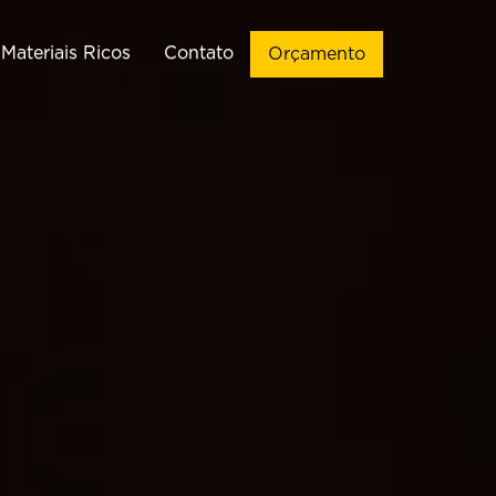
Materiais Ricos
Contato
Orçamento
ação de Sites
Vendas
Criação de
Implementação de CRM de
WordPress
Vendas
ção de Landing
Automações de WhatsApp
Pages
Chatbots para WhatsApp
Criação de
Infográficos