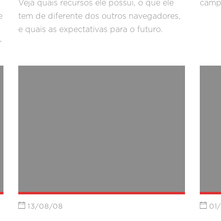
Veja quais recursos ele possui, o que ele
camp
e
tem de diferente dos outros navegadores,
e quais as expectativas para o futuro.
r
13/08/08
01