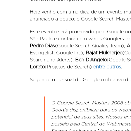
Hoje venho com uma dica de um evento muit
anunciado a pouco: o Google Search Master
Este evento será promovido pelo Google n
São Paulo e contará com vários Googlers d
Pedro Dias
(Google Search Quality Team),
A
Evangelist, Google Inc),
Rajat Mukherjee
(Cu
Search and Alerts),
Ben D’Angelo
(Google S
Loreto
(Projetos de Search)
entre outros
.
Segundo o pessoal do Google o objetivo do
O Google Search Masters 2008 objet
Google disponibiliza para os web
potencial de seus sites. Nossos en
passeio pela Central do Webmaste
Search Appliance e Mecanismo de 