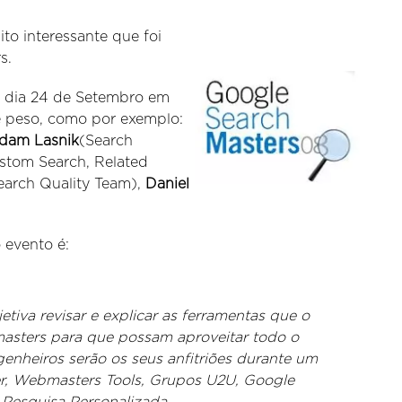
o interessante que foi
s.
o dia 24 de Setembro em
e peso, como por exemplo:
dam Lasnik
(Search
stom Search, Related
earch Quality Team),
Daniel
 evento é:
iva revisar e explicar as ferramentas que o
masters para que possam aproveitar todo o
genheiros serão os seus anfitriões durante um
r, Webmasters Tools, Grupos U2U, Google
Pesquisa Personalizada.