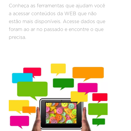
Conheça as ferramentas que ajudam você
a acessar conteúdos da WEB que não
estão mais disponíveis. Acesse dados que
foram ao ar no passado e encontre o que
precisa.