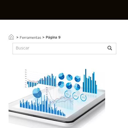
>
>
Página 9
Ferramentas