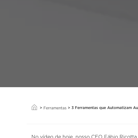
>
>
3 Ferramentas que Automatizam Au
Ferramentas
No vídeo de hoje, nosso CEO Fábio Ricotta, 