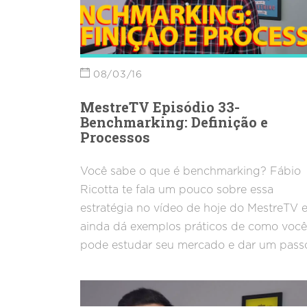
08/03/16
MestreTV Episódio 33-
Benchmarking: Definição e
Processos
Você sabe o que é benchmarking? Fábio
Ricotta te fala um pouco sobre essa
estratégia no vídeo de hoje do MestreTV 
ainda dá exemplos práticos de como você
pode estudar seu mercado e dar um pass
avante em sua carreira!