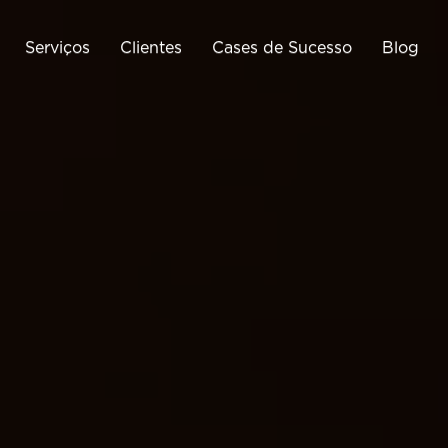
Serviços
Clientes
Cases de Sucesso
Blog
Tráfego Pago
Business Intelligence
Cri
Google Ads
Google Analytics
Meta Ads
Google Tag Manager
Cria
ráfego Pago para E-
Monitoramento de E-
Commerce
Commerce
Otimização de Conversão
(CRO)