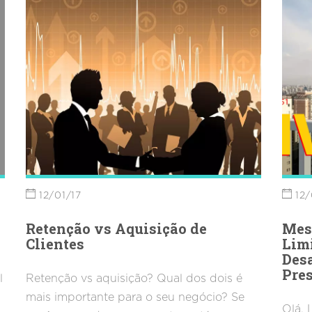
12/01/17
12/
Retenção vs Aquisição de
Mest
Clientes
Lim
Desa
Pre
l
Retenção vs aquisição? Qual dos dois é
mais importante para o seu negócio? Se
Olá, 