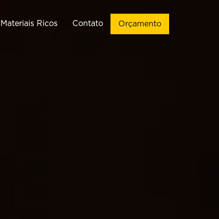
Materiais Ricos
Contato
Orçamento
ação de Sites
Vendas
Criação de
Implementação de CRM de
WordPress
Vendas
ção de Landing
Automações de WhatsApp
Pages
Chatbots para WhatsApp
Criação de
Infográficos