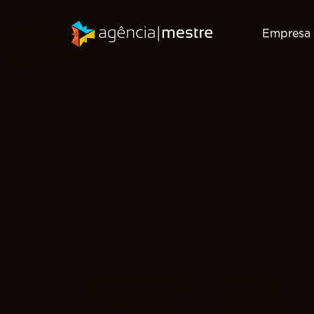
Empresa
Marketing
SEO
Digital
Consultoria de
Inbound
SEO
Marketing
Auditoria de
Gestão de RD
SEO
T
Station
Migração de
Marketing de
SEO
Conteúdo
Email Marketing
Criação de