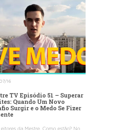
07/16
re TV Episódio 51 – Superar
ites: Quando Um Novo
fio Surgir e o Medo Se Fizer
sente
Leitores da Mestre. Como estão? No