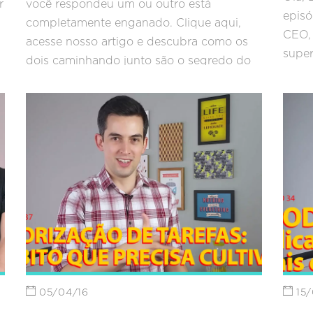
r
você respondeu um ou outro está
episó
completamente enganado. Clique aqui,
CEO, 
acesse nosso artigo e descubra como os
super
dois caminhando junto são o segredo do
sucesso para qualquer tipo de empresa!
05/04/16
15/