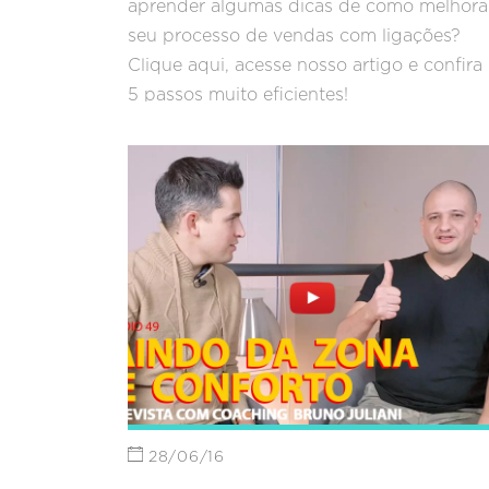
aprender algumas dicas de como melhora
seu processo de vendas com ligações?
Clique aqui, acesse nosso artigo e confira
5 passos muito eficientes!
28/06/16