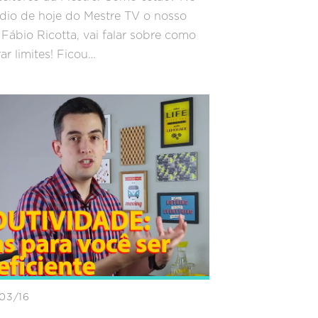
dio de hoje do Mestre TV o nosso
Fábio Ricotta, vai falar sobre como
ar limites! Ficou…
03/16