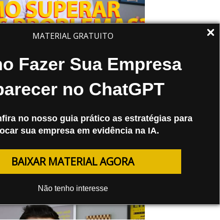
MATERIAL GRATUITO
02/16
o Fazer Sua Empresa
sódio 28 MestreTV- Como
parecer no ChatGPT
erar Seus Problemas?
eitores da Mestre! Hoje, nós temos
fira no nosso guia prático as estratégias para
um vídeo do MestreTV, e dessa vez,
ocar sua empresa em evidência na IA.
 Ricotta te dará dicas de como
ar seus problemas….
BAIXAR MATERIAL AGORA
Não tenho interesse