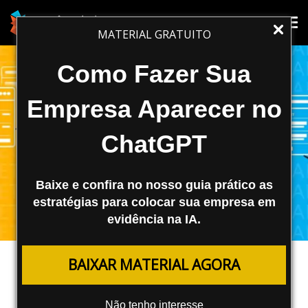
Tog
Tog
MATERIAL GRATUITO
nav
nav
Como Fazer Sua
Empresa Aparecer no
ChatGPT
Baixe e confira no nosso guia prático as
estratégias para colocar sua empresa em
evidência na IA.
TRÁFEGO PAGO
BAIXAR MATERIAL AGORA
Remarketing e Retargeting: O Que
é e Como Aplicar No Seu Negócio?
Não tenho interesse