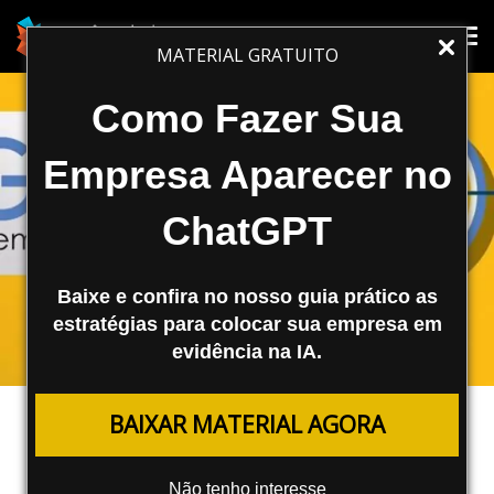
Tog
Tog
MATERIAL GRATUITO
nav
nav
Como Fazer Sua
Empresa Aparecer no
ChatGPT
Baixe e confira no nosso guia prático as
estratégias para colocar sua empresa em
evidência na IA.
TRÁFEGO PAGO
BAIXAR MATERIAL AGORA
Remarketing no Google AdWords:
O Que é e Como Fazer?
Não tenho interesse