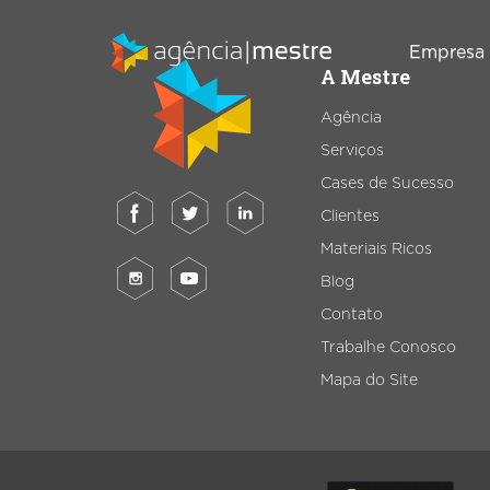
Empresa
A Mestre
Agência
Serviços
Marketing
SEO
Digital
Cases de Sucesso
Consultoria de
Clientes
Inbound
SEO
Marketing
Materiais Ricos
Auditoria de
Blog
Gestão de RD
SEO
T
Contato
Station
Migração de
Trabalhe Conosco
Marketing de
SEO
Mapa do Site
Conteúdo
Email Marketing
Criação de