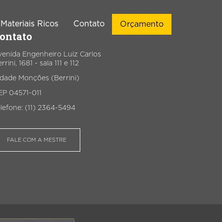
Materiais Ricos
Contato
Orçamento
ontato
venida Engenheiro Luiz Carlos
rrini, 1681 - sala 111 e 112
ação de Sites
Vendas
idade Monções (Berrini)
EP 04571-011
Criação de
Implementação de CRM de
WordPress
Vendas
lefone: (11) 2364-5494
ção de Landing
Automações de WhatsApp
Pages
FALE COM A MESTRE
Chatbots para WhatsApp
Criação de
Infográficos