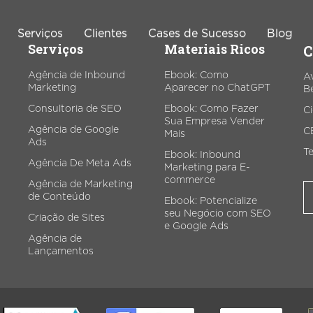
Serviços
Clientes
Cases de Sucesso
Blog
Serviços
Materiais Ricos
C
Agência de Inbound
Ebook: Como
A
Marketing
Aparecer no ChatGPT
Be
Tráfego Pago
Business Intelligence
Cri
Consultoria de SEO
Ebook: Como Fazer
C
Sua Empresa Vender
Agência de Google
C
Google Ads
Google Analytics
Mais
Ads
Te
Ebook: Inbound
Meta Ads
Google Tag Manager
Agência De Meta Ads
Marketing para E-
Cria
commerce
Agência de Marketing
ráfego Pago para E-
Monitoramento de E-
de Conteúdo
Ebook: Potencialize
Commerce
Commerce
seu Negócio com SEO
Criação de Sites
e Google Ads
Otimização de Conversão
Agência de
(CRO)
Lançamentos