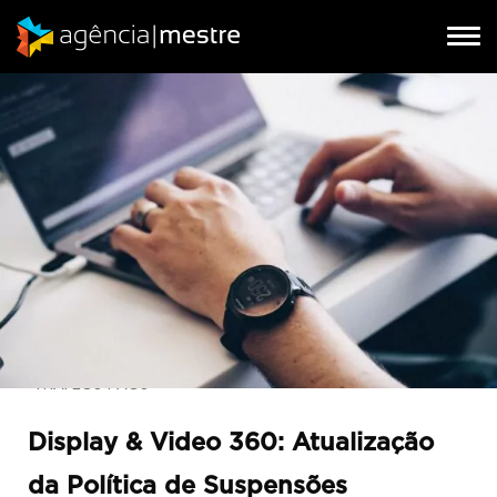
Tog
Tog
nav
nav
TRÁFEGO PAGO
Display & Video 360: Atualização
da Política de Suspensões