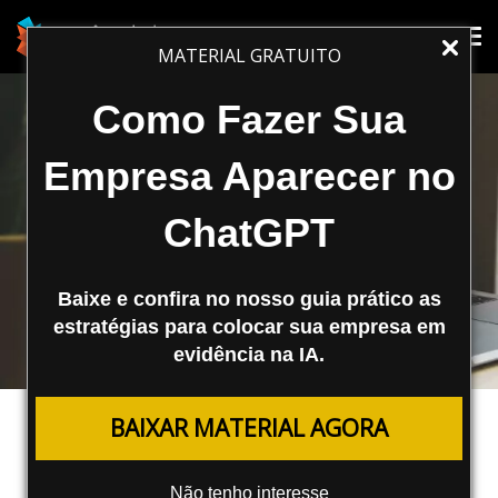
Tog
Tog
MATERIAL GRATUITO
nav
nav
Como Fazer Sua
Empresa Aparecer no
ChatGPT
Baixe e confira no nosso guia prático as
estratégias para colocar sua empresa em
evidência na IA.
SEO
BAIXAR MATERIAL AGORA
Ecommerce SEO – Dicas de SEO
Para a Sua Loja Virtual
Não tenho interesse