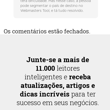
terá dificuldade. Mas nesse caso, a pessoa
pode segmentar o país de destino no
Webmasters Tool, e tá tudo resolvido.
Os comentários estão fechados.
Junte-se a mais de
11.000
leitores
inteligentes e
receba
atualizações, artigos e
dicas incríveis
para ter
sucesso em seus negócios.