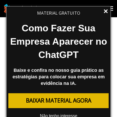
SEO
Tog
Tog
MATERIAL GRATUITO
nav
nav
Rankeamento em um País
Como Fazer Sua
Específico
Empresa Aparecer no
No mundo da otimização de sites, a
ChatGPT
localização é importante. Os search engines
não estão só preocupados em fornecer aos
usuários resultados de buscas relevantes
Baixe e confira no nosso guia prático as
baseados em keywords e no que o usuário
estratégias para colocar sua empresa em
está realmente procurando, mas também
evidência na IA.
em fornecer resultados no idioma correto.
BAIXAR MATERIAL AGORA
Agência Mestre
20/05/2008
Não tenho interesse