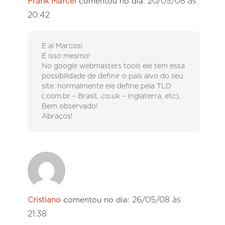
20/05/08 às
Frank Marcel
comentou no dia:
20:42
E aí Marcos!
É isso mesmo!
No google webmasters tools ele tem essa
possibilidade de definir o país alvo do seu
site. normalmente ele define pela TLD
(.com.br – Brasil, .co.uk – Inglaterra, etc).
Bem observado!
Abraços!
26/05/08 às
Cristiano
comentou no dia:
21:38