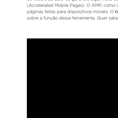
(Accelerated Mobile Pages). O AMP, como o 
páginas feitas para dispositivos móveis. O
n
sobre a função dessa ferramenta. Quer saber