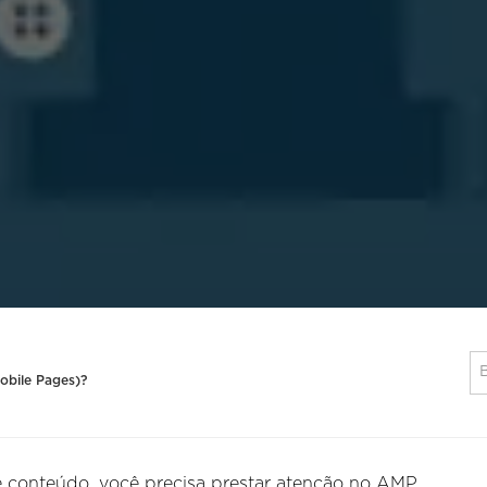
obile Pages)?
e conteúdo, você precisa prestar atenção no AMP