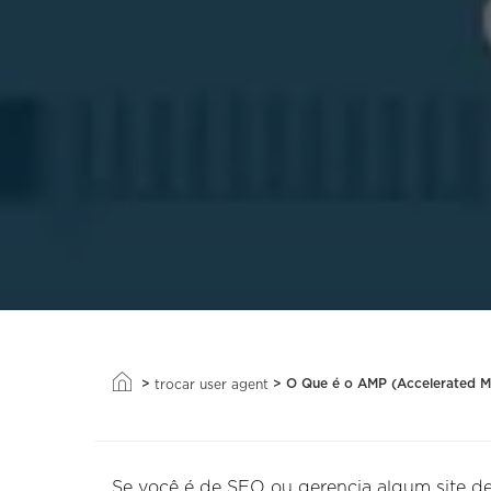
>
>
O Que é o AMP (Accelerated M
trocar user agent
Se você é de SEO ou gerencia algum site d