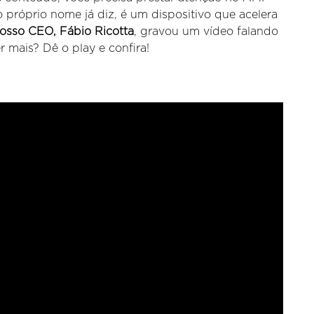
próprio nome já diz, é um dispositivo que acelera
osso CEO, Fábio Ricotta
, gravou um vídeo falando
 mais? Dê o play e confira!