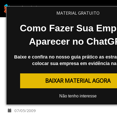
REDES SOCIAIS
MATERIAL GRATUITO
Twitter: Manual Para Ganhar Um
Como Fazer Sua Emp
ReTweet
Aparecer no ChatG
Para se conseguir um buzz através do
Twitter é muito importante que você tenha
Baixe e confira no nosso guia prático as estra
seguidores (followers) que propaguem a
colocar sua empresa em evidência na 
sua idéia. Confira neste artigo algumas
dicas e estudos de como conseguir mais
BAIXAR MATERIAL AGORA
ReTweets e assim aumentar o número de
seguidores e visitas no seu site.
Não tenho interesse
Agência Mestre
07/05/2009