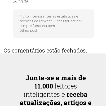
às 20:36
Muito interessantes as estatísticas e
técnicas de retweet. O “call for action”
sempre funciona bem.
ótimo post!
Os comentários estão fechados.
Junte-se a mais de
11.000
leitores
inteligentes e
receba
atualizações, artigos e