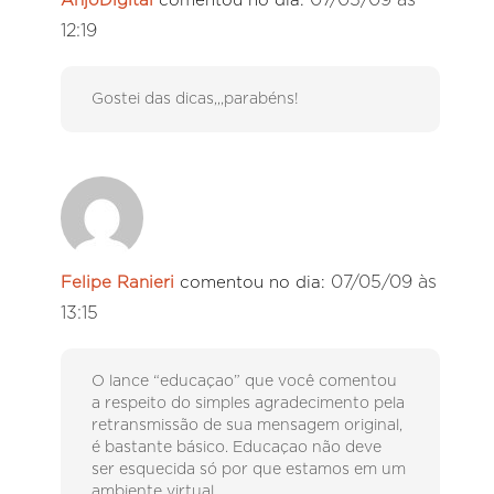
07/05/09 às
AnjoDigital
comentou no dia:
12:19
Gostei das dicas,,,parabéns!
07/05/09 às
Felipe Ranieri
comentou no dia:
13:15
O lance “educaçao” que você comentou
a respeito do simples agradecimento pela
retransmissão de sua mensagem original,
é bastante básico. Educaçao não deve
ser esquecida só por que estamos em um
ambiente virtual.