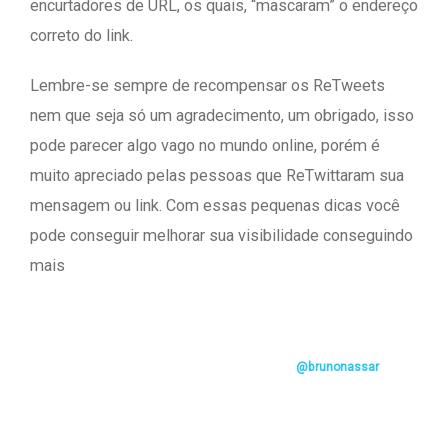
encurtadores de URL, os quais, “mascaram” o endereço
correto do link.
Lembre-se sempre de recompensar os ReTweets
nem que seja só um agradecimento, um obrigado, isso
pode parecer algo vago no mundo online, porém é
muito apreciado pelas pessoas que ReTwittaram sua
mensagem ou link. Com essas pequenas dicas você
pode conseguir melhorar sua visibilidade conseguindo
mais
followers e consequentemente mais Retweets.
Agora que você já tem mais claros os passos sobre o assunto, que tal ap
OBS: Não se esqueça de me seguir no Twitter
@brunonassar