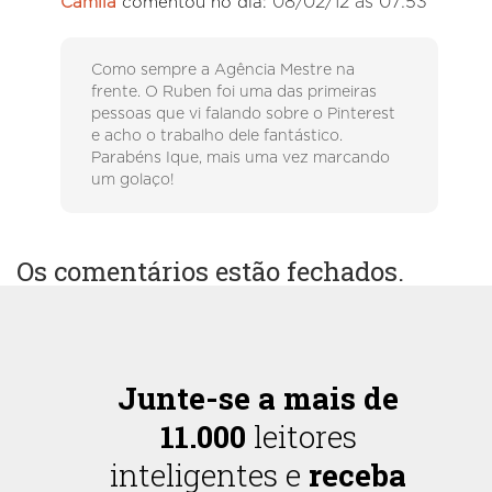
08/02/12 às 07:53
Camila
comentou no dia:
Como sempre a Agência Mestre na
frente. O Ruben foi uma das primeiras
pessoas que vi falando sobre o Pinterest
e acho o trabalho dele fantástico.
Parabéns Ique, mais uma vez marcando
um golaço!
Os comentários estão fechados.
Junte-se a mais de
11.000
leitores
inteligentes e
receba