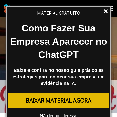
Tog
Tog
MATERIAL GRATUITO
nav
nav
Como Fazer Sua
Empresa Aparecer no
ChatGPT
Baixe e confira no nosso guia prático as
estratégias para colocar sua empresa em
evidência na IA.
REDES SOCIAIS
BAIXAR MATERIAL AGORA
Entrevista: Ruben Quinones e o
Pinterest
Não tenho interesse