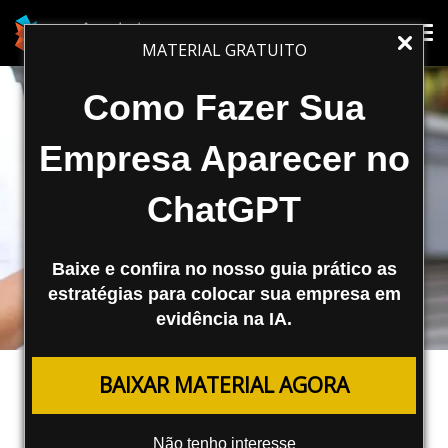
Tog
Tog
MATERIAL GRATUITO
nav
nav
Como Fazer Sua
Empresa Aparecer no
ChatGPT
Baixe e confira no nosso guia prático as
estratégias para colocar sua empresa em
evidência na IA.
MARKETING DIGITAL
BAIXAR MATERIAL AGORA
Conheça o Novo Selo Para Contas
Que Se Destacarem No Google
Não tenho interesse