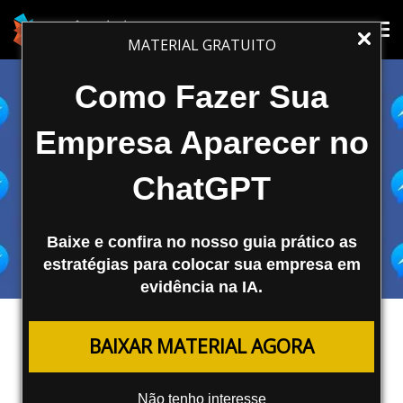
Tog
Tog
MATERIAL GRATUITO
nav
nav
Como Fazer Sua
Empresa Aparecer no
ChatGPT
Baixe e confira no nosso guia prático as
estratégias para colocar sua empresa em
evidência na IA.
MARKETING DIGITAL
BAIXAR MATERIAL AGORA
Remarketing Com o Messenger do
Facebook
Não tenho interesse