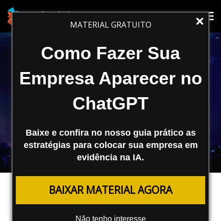
Tog
Tog
MATERIAL GRATUITO
nav
nav
Como Fazer Sua
Empresa Aparecer no
ChatGPT
Baixe e confira no nosso guia prático as
estratégias para colocar sua empresa em
evidência na IA.
MARKETING DIGITAL
BAIXAR MATERIAL AGORA
RD Summit 2023: RD Station Lança
Mentor IA e outras novidades
Não tenho interesse