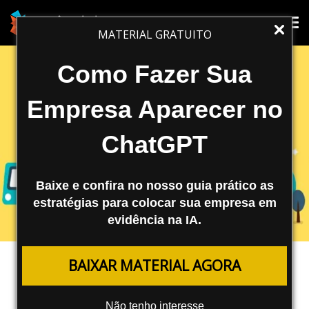
Tog
Tog
MATERIAL GRATUITO
nav
nav
Como Fazer Sua
Empresa Aparecer no
ChatGPT
Baixe e confira no nosso guia prático as
estratégias para colocar sua empresa em
evidência na IA.
MARKETING DIGITAL
BAIXAR MATERIAL AGORA
Marketing Digital Para Empresas
Locais
Não tenho interesse