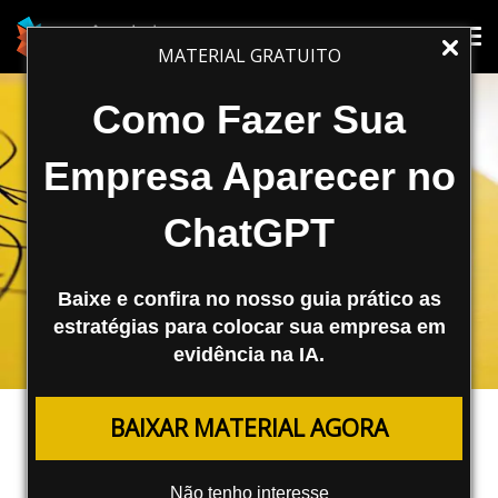
Tog
Tog
MATERIAL GRATUITO
nav
nav
Como Fazer Sua
Empresa Aparecer no
ChatGPT
Baixe e confira no nosso guia prático as
estratégias para colocar sua empresa em
evidência na IA.
MARKETING DIGITAL
BAIXAR MATERIAL AGORA
Mapas Mentais: Organização Visual
da Sua Estratégia
Não tenho interesse